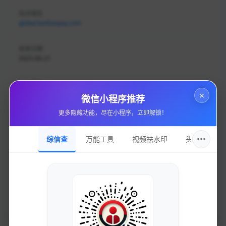
站点域名
global.lianlianpay.com
收录日期
2025-06-21
DNS服务
×
ns3.dnsv4.com
微信小程序推荐
更多隐藏功能，尽在小程序，立即解锁！
持有邮箱
隐私保护
···
综信查
万能工具
视频祛水印
头像圈
持有名称
隐私保护
域名注册
xiamen 35.com information co., ltd.