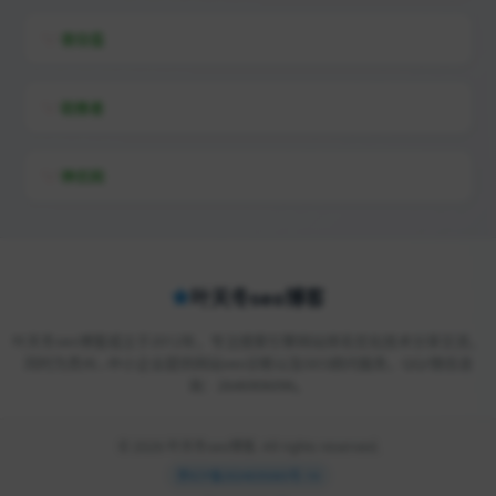
易估值
助推者
神农网
叶天冬seo博客
叶天冬seo博客成立于2012年，专注搜索引擎网站排名优化技术分享交流，
同时为贵州…中小企业提供网站seo诊断以及SEO顾问服务，QQ/微信咨
询：2646906096。
© 2026 叶天冬seo博客. All rights reserved.
黔ICP备2024035065号-14