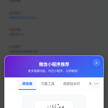
生活日用
站点域名
www.orafast.com.cn
收录日期
2025-01-11
DNS服务
ns4.myhostadmin.net
×
持有邮箱
微信小程序推荐
281631057@qq.com
更多隐藏功能，尽在小程序，立即解锁！
持有名称
···
综信查
万能工具
视频祛水印
头像圈
陈灿
域名注册
成都西维数码科技有限公司