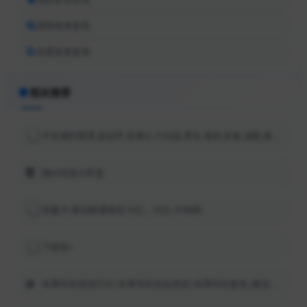
搜狗收录查询
百度收录查询
相关推荐
不生病的智慧,栾加芹,栾博士,穴位贴,养生,易经,卦象,减肥,美容,瘦身 - Powered by Discuz!
随州住房公积金
流量卡-移动联通电信19元、29元-3788网
下厨房s
车牌号码测试打分|车牌号码吉凶测试|车牌号码查询_佛滔算命网