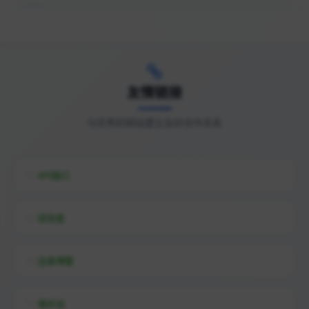
恋单网 - 恋爱技巧_搭讪撩人套路_土味情话_直男与渣男
今年最新港台谍战港剧超清画质免费观看完整版口碑排行榜- 斑马电影网
时光邮局 - 给未来的自己写一封信
友情链接
与优秀的网站建立友好合作关系
没有找到站点
兼职网-网上兼职招聘信息-爱尚兼职吧
API接口
今日运势_生肖运势_12生肖运势
综信查
流量卡商城_5G纯流量无限速大流量卡_移动联通电信流量卡办理【流量卡商城】
远昔博客
易扒站