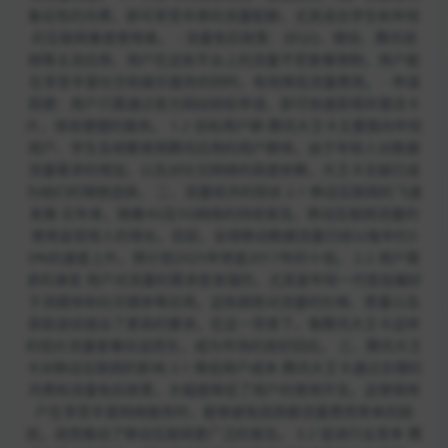
象征性的月费，即可享受丰厚的流量配额，尤其适合学生和年轻
的互联网重度使用者。 - 流量免扣政策：对QQ、微信、腾讯视
频等主流应用，用户在这些平台上的流量不受套餐限制，用户能
在享受丰富社交和娱乐服务的同时，有效降低流量费用。 - 申请
简便：用户只需通过官方网站轻松申请，即可快速获得并激活卡
片，体验便捷的服务。 1.2 目标用户群 腾讯大王卡主要面向年轻
用户、学生及频繁使用腾讯应用的用户群体。由于年轻人对数据
流量需求的增加，以及对社交网络的高度依赖，大王卡无疑已成
为他们的理想选择。 二、流量经济的现状 2.1 移动互联网的飞速
发展 近年来，随着4G及5G网络的持续普及，移动互联网流量的
使用呈现惊人的增长。目前，全球移动数据流量已经以每年约3
0%的速度上升，预计到2025年将是2017年的十倍。 2.2 用户需
求的演变 用户对流量的需求愈发强烈，尤其是年轻一代愈加偏好
于流媒体和社交媒体等应用。这些趋势对流量的价格、质量以及
获取途径提出了更高的要求。在这一背景下，像腾讯大王卡这样
的低价流量套餐应运而生，成为市场的良好回应。 三、腾讯大王
卡对移动互联网的影响 3.1 降低用户成本 腾讯大王卡通过合理的
月费和流量免扣政策，大幅度降低了用户的使用开支。这使得用
户在享受丰富网络服务时，能够避免因高额流量费而带来的困
扰，进而推动了移动互联网更广泛的普及。 3.2 促进行业竞争 腾