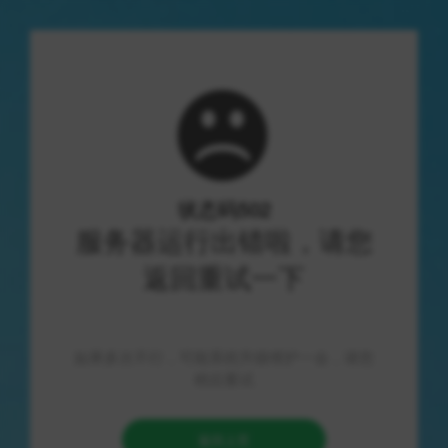
首页
>
文章列表
>
游戏资讯
>
正文
最新官网发布神奇的工作室辅助工具汇总
2026-08-07
118 次浏览
2 分钟阅读
游戏资讯
在最新官网发布的神奇的工作室辅助工具汇总中，各位顾客亲身
体验后纷纷表示这款工具好在哪里？我有一个朋友，他是一位从
事设计工作的设计师，工作室辅助工具汇总的发布对他来说简直
是福音！他之前总是在各种软件中跳来跳去，效率低下，工作效
果也难以令人满意。
但是自从使用了这款工具后，他的工作效率和质量都有了很大的
提升。
这款工具提供了从开箱到熟练操作的手把手教程，让他可以轻松
上手。
他表示，在使用过程中遇到问题时，工具中还有详细的帮助文档