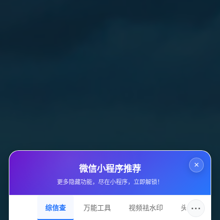
而且工具中还提供了一些分享给朋友的贴心话术，让他可以更自
如地与他们沟通。
总的来说，工作室辅助工具汇总的发布对他来说简直是一个惊
喜。
从开箱到熟练操作，手把手教程让他可以轻松上手；推荐的小技
巧让他可以更好地利用工具的功能；而贴心的分享功能更让他觉
得这款工具真是为他量身定制。
他表示一定会将这款工具推荐给身边的朋友们，因为他相信他们
也会像他一样，爱上这款工具的！
0
点赞
分享文章
×
微信小程序推荐
更多隐藏功能，尽在小程序，立即解锁！
上一篇
···
综信查
万能工具
视频祛水印
头像圈
《揭秘和平精英辅助透视自瞄技术，探讨开挂平台真实情况》