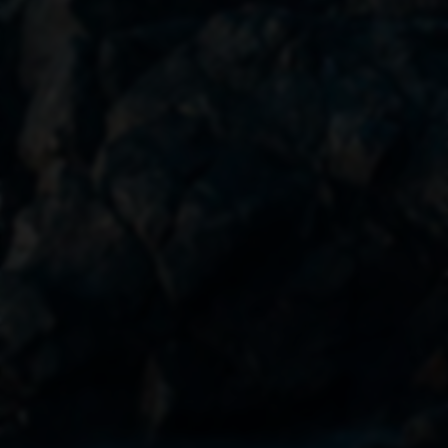
综信查
远昔博客
易扒站
易查站
远昔导航
易估值
助推者