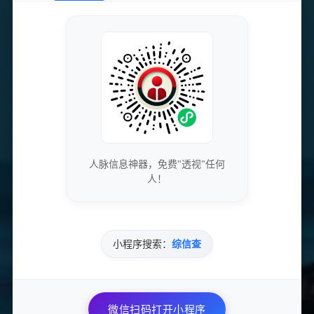
下一篇
无畏契约外挂无敌透视自瞄！100%稳定防封神级辅助！
相关文章
2021年终和平精英游戏辅助功能评测：性能如何？时间有限快来
了解！
人脉信息神器，免费"透视"任何
2025-08-11
107 次浏览
人！
游戏辅助软件全面盘点，App排行榜出炉
2025-08-14
235 次浏览
小程序搜索：
综信查
英雄联盟皮肤修改器大全-lol皮肤修改器下载及安装教程
2025-08-14
134 次浏览
微信扫码打开小程序