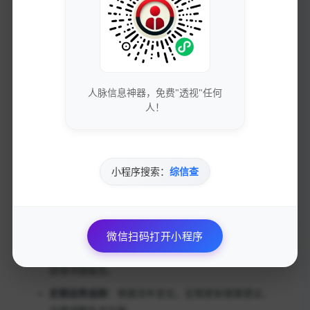
问：
生日健康运势能替代医生诊断吗？
答：不可以。生日健康运势属于传统辅助工具，不能替代
医学诊断和治疗。出现健康问题应及时就医。
问：
我如何知道今年的健康运势？
答：通过分析流年与本命五行的相互作用，或用生辰八字
配合专业流年盘，可以评估本年度的健康变化趋势。
人脉信息神器，免费"透视"任何
人！
问：
使用生日健康运势需要专业知识吗？
答：初步参考不需深厚基础，可通过软件或专家指导获
得；但深入解读则需一定命理知识支持。
小程序搜索：
综信查
六、售后说明与持续支持
针对生日健康运势分析服务，正规平台通常提供以下售后
保障：
微信扫码打开小程序
咨询服务：
用户可随时咨询专业命理师，解答疑虑，
获得详细报告。
定期运势追踪：
根据流年变化，定期更新健康建议，