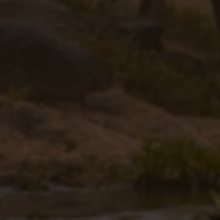
远昔博客
易扒站
易查站
远昔导航
易估值
助推者
神农网