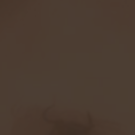
使用技巧与常见问题避免
在使用《永劫无间辅助网》的功能时，玩家需谨慎操作，以下是
一些使用技巧，帮助避免常见问题：
控制频率：
尽量避免频繁使用透视功能，以免引起其他玩家
的不适与举报，保持游戏的良好氛围。
定期更新：
保持辅助工具的更新至关重要，及时下载最新版
本，确保其功能有效且不被游戏检测到。
与朋友一起使用：
可以邀请朋友一起使用这些辅助，增进游
戏乐趣，但也要确保大家都意识到风险与责任。
多做训练：
在使用振刀与连招功能的同时，还需要通过训练
模式练习技术，这样才能更好地掌握在实战中应用。
保持账户安全：
不要将账号信息泄露给他人，尤其是在使用
辅助工具的情况下，保护个人账号安全始终是第一位的。
为什么值得使用