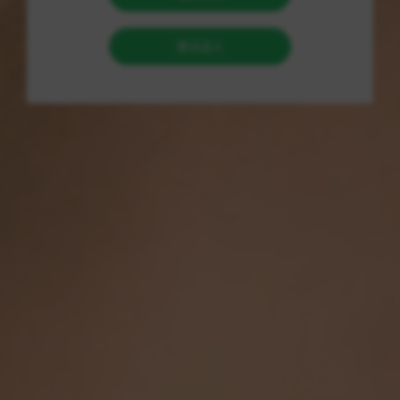
优点：
提升游戏体验：
使用这些辅助工具后，玩家能够在游戏中获
得更全面的视野，让他们更轻松地发现敌人，以及做出相应
的战术调整。
优化操作流畅度：
通过振刀与连招功能，玩家能够更加迅速
地执行复杂的连招，从而在对战中占据优势，提升胜率。
便于学习与掌握：
对于新手玩家来说，辅助工具能够帮助他
们更快地学习游戏机制，掌握技能之间的连携，从而加速适
应游戏节奏。
缺点：
可能导致账号封禁：
使用第三方辅助工具可能违反游戏的相
关规定，轻则受到警告，重则被封号，这对玩家的游戏体验
影响巨大。
依赖性增强：
长期使用辅助工具可能导致玩家失去独立操作
的能力，依赖于工具进行游戏，从而降低技艺水平。