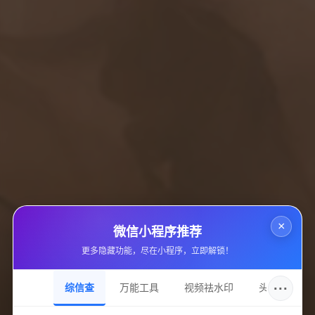
总的来说，虽然使用《永劫无间辅助网》带来的好处与风险并
存，但其提供的功能显然具备了提升游戏体验的潜力。对于那些
希望在竞争激烈的对战中占据优势的玩家来说，适度利用这些辅
助工具可以令他们更好地体验游戏乐趣。同时，使用辅助手段并
不意味着依赖，而是辅助玩家更好地理解和掌握游戏本身。
另外，对于新手玩家而言，开启透视等功能可以帮助他们迅速适
应游戏节奏，减少在游戏中的挫败感，提高他们的游戏信心。
常见问答
使用辅助工具是否会被封号？
使用第三方辅助工具存在被封号的风险，建议玩家在使用前仔细
×
微信小程序推荐
阅读相关规定，并酌情考虑。
更多隐藏功能，尽在小程序，立即解锁！
辅助工具的功能效用如何？
···
综信查
万能工具
视频祛水印
头像圈
辅助工具主要包括透视、振刀与连招等功能，可以显著提升玩家